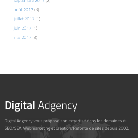
septembre 2017
(2)
août 2017
(3)
juillet 2017
(1)
juin 2017
(1)
mai 2017
(3)
Digital
Adgency
Digital Adgency vous propose son expertise dans les domaines du
SEO/SEA, Webmarketing et Création/Refonte de sites depuis 2002.